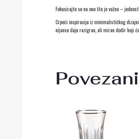
Fokusirajte se na ono što je važno – jednost
Crpeći inspiraciju iz minimalističkog dizaj
nijanse daju razigran, ali miran dodir koji c
Povezani