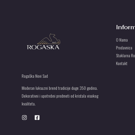
Infor
O Nama
Prodavnica
Staklarna R
Kontakt
Rogaška Novi Sad
Moderan luksuzni brend tradicije duge 350 godina.
Dekorativni i upotrebni predmeti od kristala visokog
kvaliteta.