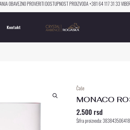
ANJA OBAVEZNO PROVERITI DOSTUPNOST PROIZVODA +381 64 117 31 33 VIB
Kontakt
Čaše
MONACO
ROSE
MONACO RO
ČAŠA
2.500
rsd
količina
Šifra proizvoda: 38384350641