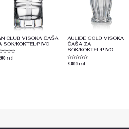
AN CLUB VISOKA ČAŠA
AULIDE GOLD VISOKA
A SOK/KOKTEL/PIVO
ČAŠA ZA
SOK/KOKTEL/PIVO
200
rsd
enjeno
a
6.800
rsd
Ocenjeno
sa
0
od
5