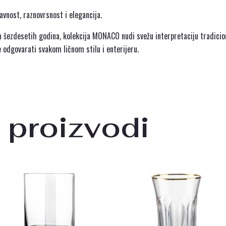
avnost, raznovrsnost i elegancija.
na šezdesetih godina, kolekcija MONACO nudi svežu interpretaciju tradicio
́e odgovarati svakom ličnom stilu i enterijeru.
 proizvodi