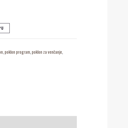
PU
on
,
poklon program
,
poklon za venčanje
,