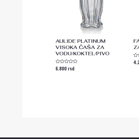
AULIDE PLATINUM
F
VISOKA ČAŠA ZA
Z
VODU/KOKTEL/PIVO
4.
Oc
s
6.800
rsd
Ocenjeno
0
sa
od
0
5
od
5