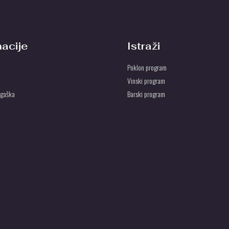
macije
Istraži
Poklon program
Vinski program
ogaška
Barski program