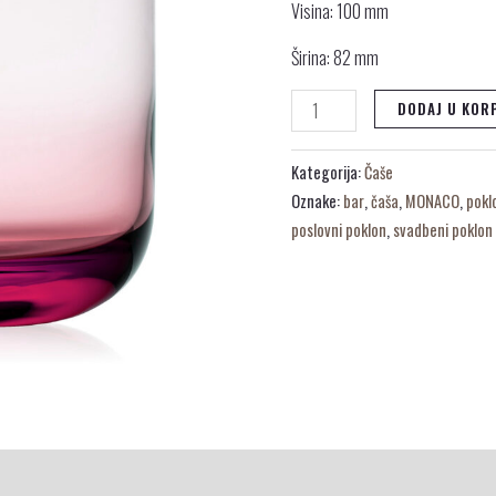
Visina: 100 mm
Širina: 82 mm
DODAJ U KOR
Kategorija:
Čaše
Oznake:
bar
,
čaša
,
MONACO
,
pokl
poslovni poklon
,
svadbeni poklon