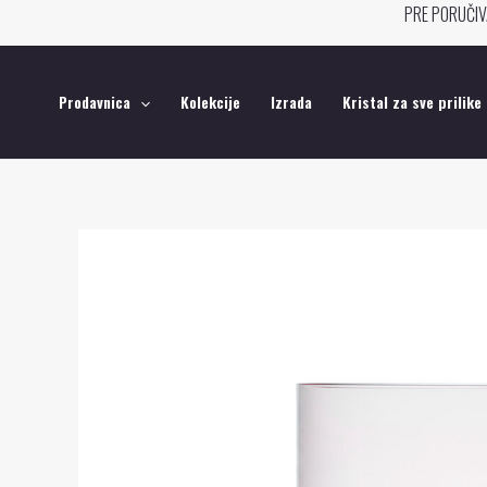
Pređi
PRE PORUČIV
na
sadržaj
Prodavnica
Kolekcije
Izrada
Kristal za sve prilike