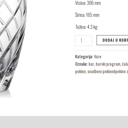
Visina: 306 mm
Širina: 165 mm
Težina: 4.3 kg
DODAJ U KOR
Kategorija:
Vaze
Oznake:
bar
,
barski program
,
čaš
poklon
,
svadbeni poklonđpoklon 