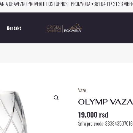
ANJA OBAVEZNO PROVERITI DOSTUPNOST PROIZVODA +381 64 117 31 33 VIB
Kontakt
Vaze
OLYMP
VAZA
OLYMP VAZA
30
19.000
rsd
CM
količina
Šifra proizvoda: 38384350701