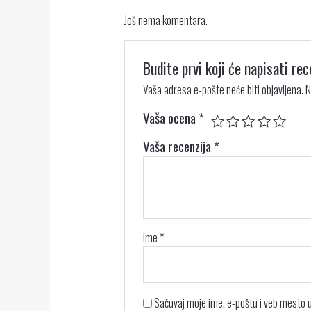
Još nema komentara.
Budite prvi koji će napisati r
Vaša adresa e-pošte neće biti objavljena.
N
Vaša ocena
*
Vaša recenzija
*
Ime
*
Sačuvaj moje ime, e-poštu i veb mesto