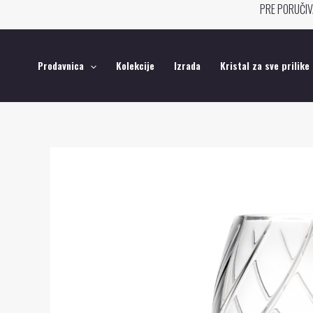
Pređi
PRE PORUČIV
na
sadržaj
Prodavnica
Kolekcije
Izrada
Kristal za sve prilike