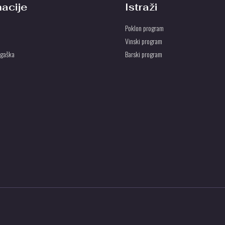
macije
Istraži
Poklon program
Vinski program
ogaška
Barski program