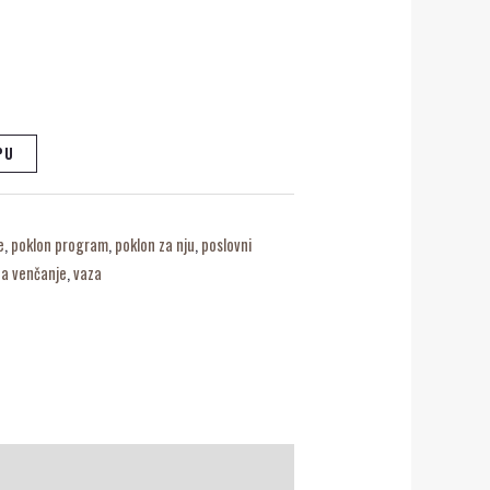
PU
e
,
poklon program
,
poklon za nju
,
poslovni
za venčanje
,
vaza