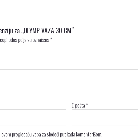
ecenziju za „OLYMP VAZA 30 CM“
eophodna polja su označena
*
E-pošta
*
 u ovom pregledaču veba za sledeći put kada komentarišem.