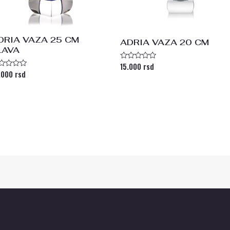
DRIA VAZA 25 CM
ADRIA VAZA 20 CM
LAVA
15.000
rsd
Ocenjeno
sa
.000
rsd
enjeno
0
a
od
5