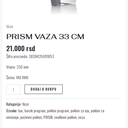
Vaze
PRISM VAZA 33 CM
21.000
rsd
Šifra proizvoda: 3838435091853
Visina: 330 mm
mm
Širina: 148
DODAJ U KORPU
Kategorija:
Vaze
Oznake:
bar
,
barski program
,
poklon program
,
poklon za nju
,
poklon za
venčanje
,
poslovni poklon
,
PRISM
,
svadbeni poklon
,
vaza