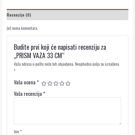
Recenzije (0)
Još nema komentara.
Budite prvi koji će napisati recenziju za
„PRISM VAZA 33 CM“
Vaša adresa e-pošte neće biti objavljena.
Neophodna polja su označena
*
Vaša ocena
*
Vaša recenzija
*
Ime
*