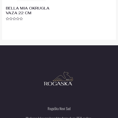
BELLA MIA OKRUGLA
VAZA 22 CM
Ocenjeno
sa
0
od
5
Rogaška Novi Sad