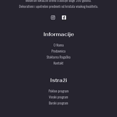
Moderan luksuzni brend tradicije duge 350 godina.
Dekorativni i upotrebni predmeti od kristala visokog kvaliteta.
Informacije
O Nama
Prodavnica
Staklarna Rogaška
Kontakt
Istraži
Poklon program
Vinski program
Barski program