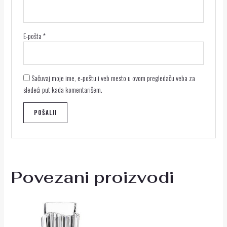
E-pošta
*
Sačuvaj moje ime, e-poštu i veb mesto u ovom pregledaču veba za
sledeći put kada komentarišem.
Povezani proizvodi