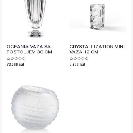
OCEANIA VAZA SA
CRYSTALLIZATION MINI
POSTOLJEM 30 CM
VAZA 12 CM
23.500
rsd
5.700
rsd
Ocenjeno
Ocenjeno
sa
sa
0
0
od
od
5
5