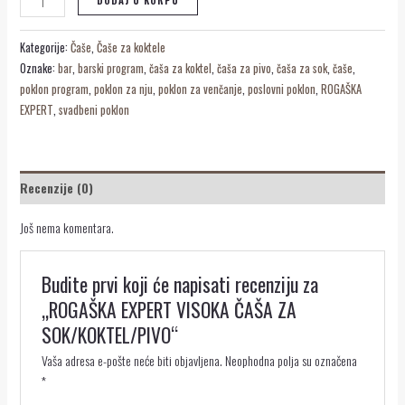
DODAJ U KORPU
Kategorije:
Čaše
,
Čaše za koktele
Oznake:
bar
,
barski program
,
čaša za koktel
,
čaša za pivo
,
čaša za sok
,
čaše
,
poklon program
,
poklon za nju
,
poklon za venčanje
,
poslovni poklon
,
ROGAŠKA
EXPERT
,
svadbeni poklon
Recenzije (0)
Još nema komentara.
Budite prvi koji će napisati recenziju za
„ROGAŠKA EXPERT VISOKA ČAŠA ZA
SOK/KOKTEL/PIVO“
Vaša adresa e-pošte neće biti objavljena.
Neophodna polja su označena
*