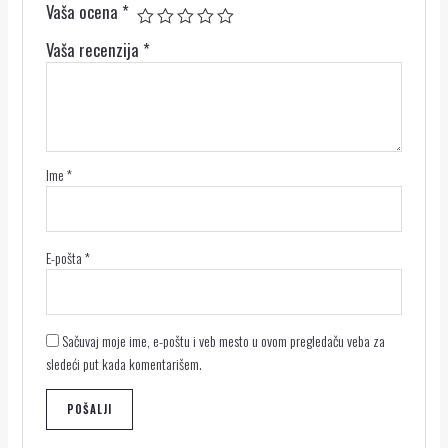
Vaša ocena
*
Vaša recenzija
*
Ime
*
E-pošta
*
Sačuvaj moje ime, e-poštu i veb mesto u ovom pregledaču veba za
sledeći put kada komentarišem.