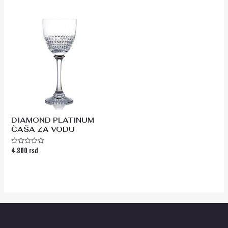
5
od
5
DIAMOND PLATINUM
ČAŠA ZA VODU
4.800
rsd
Ocenjeno
sa
0
od
5