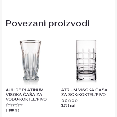
Povezani proizvodi
AULIDE PLATINUM
ATRIUM VISOKA ČAŠA
VISOKA ČAŠA ZA
ZA SOK/KOKTEL/PIVO
VODU/KOKTEL/PIVO
3.200
rsd
Ocenjeno
sa
6.800
rsd
Ocenjeno
0
sa
od
0