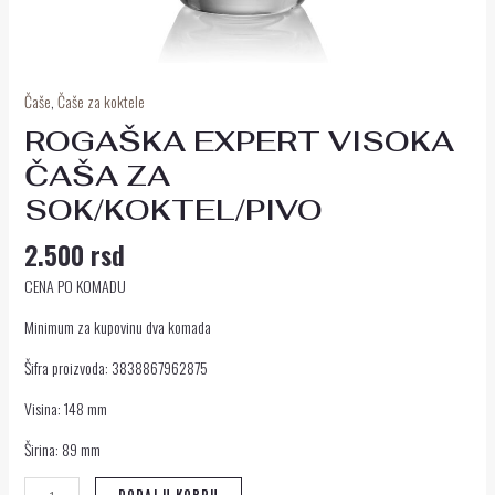
Čaše
,
Čaše za koktele
ROGAŠKA EXPERT VISOKA
ČAŠA ZA
SOK/KOKTEL/PIVO
2.500
rsd
CENA PO KOMADU
Minimum za kupovinu dva komada
Šifra proizvoda: 3838867962875
Visina: 148 mm
Širina: 89 mm