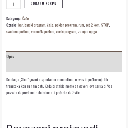
DODAJ U KORPU
Kategorija:
Čaše
Oznake:
bar
,
barski program
,
čaše
,
poklon program
,
rum
,
set 2 kom
,
STOP
,
svadbeni pokloni
,
verenički pokloni
,
vinski program
,
za nju i njega
Opis
Recenzije (0)
Kolekcija „Stop“ govori o spontanim momentima, o svesti i poštovanju tih
trenutaka koji su nam dati. Kada bi staklo moglo da govori, ova serija bi Vas
pozvala da prestanete da brinete, i počnete da živite.