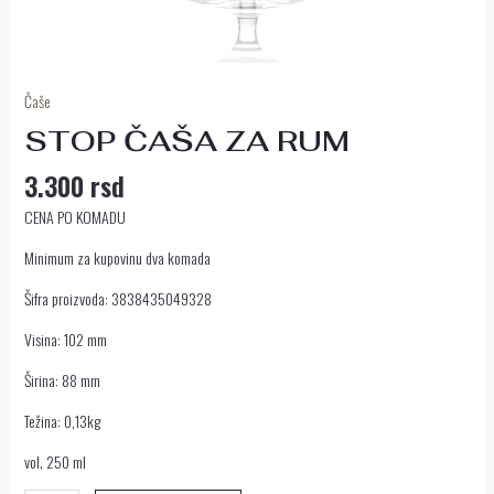
Čaše
STOP ČAŠA ZA RUM
3.300
rsd
CENA PO KOMADU
Minimum za kupovinu dva komada
Šifra proizvoda: 3838435049328
Visina: 102 mm
Širina: 88 mm
Težina: 0,13kg
vol. 250 ml