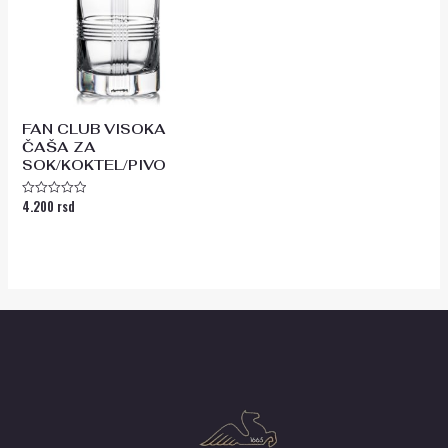
FAN CLUB VISOKA
ČAŠA ZA
SOK/KOKTEL/PIVO
4.200
rsd
Ocenjeno
sa
0
od
5