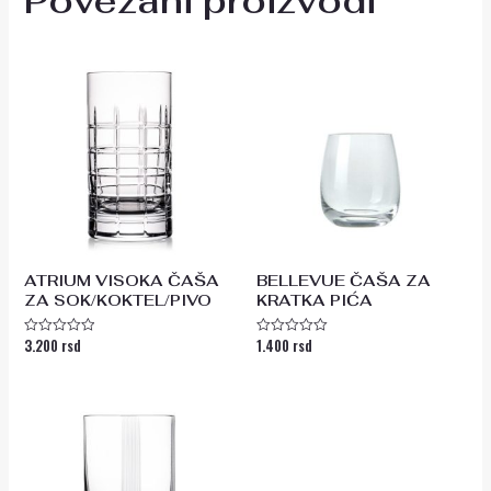
Povezani proizvodi
ATRIUM VISOKA ČAŠA
BELLEVUE ČAŠA ZA
ZA SOK/KOKTEL/PIVO
KRATKA PIĆA
3.200
rsd
1.400
rsd
Ocenjeno
Ocenjeno
sa
sa
0
0
od
od
5
5