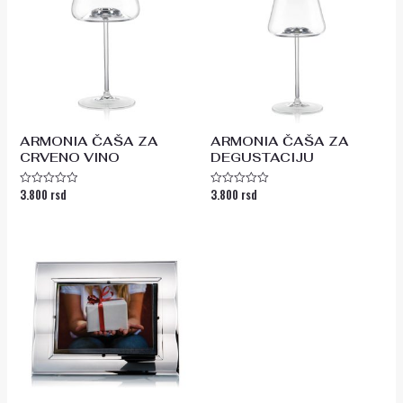
ARMONIA ČAŠA ZA
ARMONIA ČAŠA ZA
CRVENO VINO
DEGUSTACIJU
3.800
rsd
3.800
rsd
Ocenjeno
Ocenjeno
sa
sa
0
0
od
od
5
5