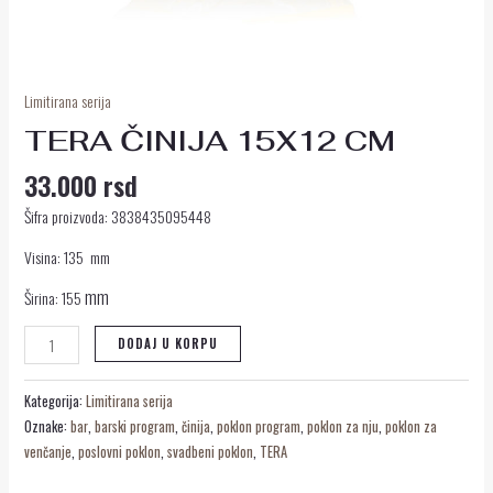
Limitirana serija
TERA ČINIJA 15X12 CM
33.000
rsd
Šifra proizvoda: 3838435095448
Visina: 135 mm
mm
Širina: 155
DODAJ U KORPU
Kategorija:
Limitirana serija
Oznake:
bar
,
barski program
,
činija
,
poklon program
,
poklon za nju
,
poklon za
venčanje
,
poslovni poklon
,
svadbeni poklon
,
TERA