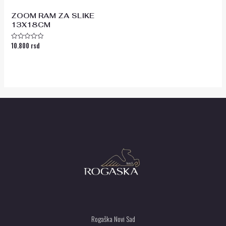
ZOOM RAM ZA SLIKE
13X18CM
10.800
rsd
Ocenjeno
sa
0
od
5
Rogaška Novi Sad