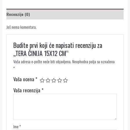
Recenzije (0)
Još nema komentara.
Budite prvi koji će napisati recenziju za
„TERA ČINIJA 15X12 CM“
Vaša adresa e-pošte neće biti objavljena.
Neophodna polja su označena
*
Vaša ocena
*
Vaša recenzija
*
Ime
*