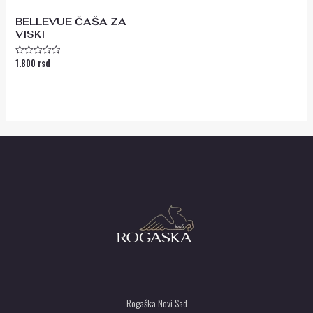
BELLEVUE ČAŠA ZA
VISKI
1.800
rsd
Ocenjeno
sa
0
od
5
Rogaška Novi Sad