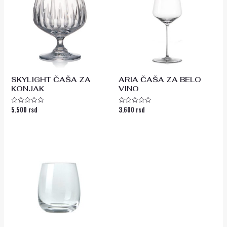
SKYLIGHT ČAŠA ZA
ARIA ČAŠA ZA BELO
KONJAK
VINO
5.500
rsd
3.600
rsd
Ocenjeno
Ocenjeno
sa
sa
0
0
od
od
5
5