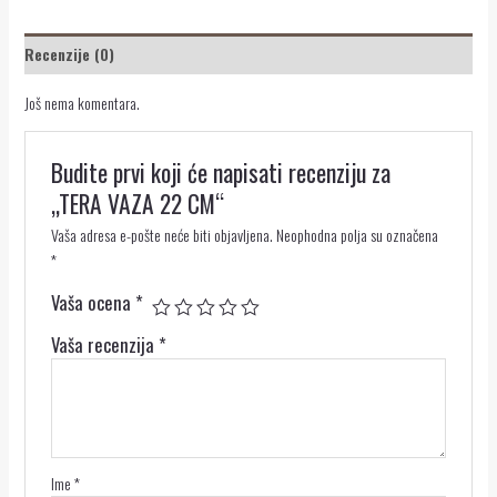
Recenzije (0)
Još nema komentara.
Budite prvi koji će napisati recenziju za
„TERA VAZA 22 CM“
Vaša adresa e-pošte neće biti objavljena.
Neophodna polja su označena
*
Vaša ocena
*
Vaša recenzija
*
Ime
*