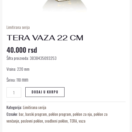
Limitirana serija
TERA VAZA 22 CM
40.000
rsd
Šifra proizvoda: 3838435093253
Visina: 220 mm
mm
Širina: 118
DODAJ U KORPU
Kategorija:
Limitirana serija
Oznake:
bar
,
barski program
,
poklon program
,
poklon za nju
,
poklon za
venčanje
,
poslovni poklon
,
svadbeni poklon
,
TERA
,
vaza