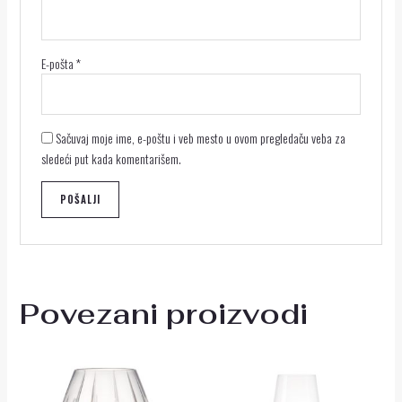
E-pošta
*
Sačuvaj moje ime, e-poštu i veb mesto u ovom pregledaču veba za
sledeći put kada komentarišem.
Povezani proizvodi