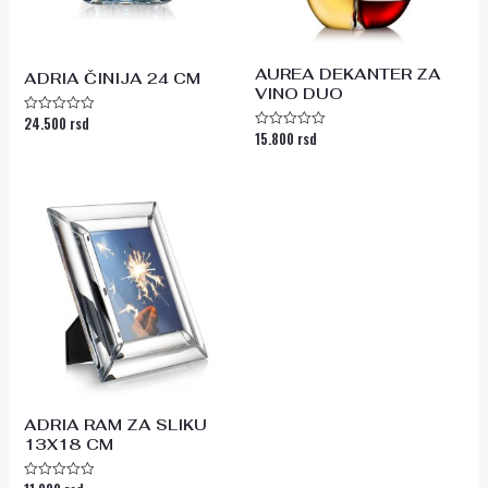
AUREA DEKANTER ZA
ADRIA ČINIJA 24 CM
VINO DUO
24.500
rsd
Ocenjeno
15.800
rsd
sa
Ocenjeno
0
sa
od
0
5
od
5
ADRIA RAM ZA SLIKU
13X18 CM