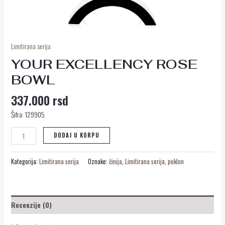
Limitirana serija
YOUR EXCELLENCY ROSE
BOWL
337.000
rsd
Šifra:
129905
DODAJ U KORPU
Kategorija:
Limitirana serija
Oznake:
činija
,
Limitirana serija
,
poklon
Recenzije (0)