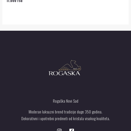
11.000
rsd
Ocenjeno
sa
0
od
5
Rogaška Novi Sad
Moderan luksuzni brend tradicije duge 350 godina.
Dekorativni i upotrebni predmeti od kristala visokog kvaliteta.