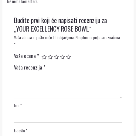
Još nema komentara.
Budite prvi koji će napisati recenziju za
„YOUR EXCELLENCY ROSE BOWL“
Vaša adresa e-pošte neće biti objavljena.
Neophodna polja su označena
*
Vaša ocena
*
Vaša recenzija
*
Ime
*
E-pošta
*