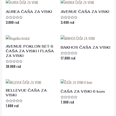
AUREA ČAŠA ZA VISKI
AVENUE ČAŠA ZA VISKI
3.000
rsd
3.400
rsd
Ocenjeno
Ocenjeno
sa
sa
0
0
od
od
5
5
AVENUE POKLON SET 6
BAKHOS ČAŠA ZA VISKI
ČAŠA ZA VISKI I FLAŠA
ZA VISKI
17.000
rsd
Ocenjeno
sa
0
39.000
rsd
Ocenjeno
od
sa
5
0
od
5
BELLEVUE ČAŠA ZA
ČAŠA ZA VISKI 6 kom
VISKI
7.800
rsd
Ocenjeno
1.800
rsd
sa
Ocenjeno
0
sa
od
0
5
od