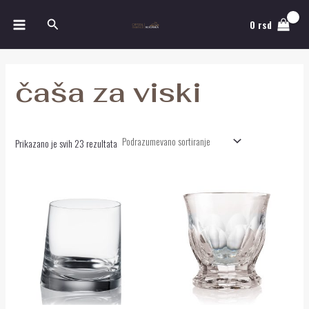
Pređi
MAIN
Pretraga
na
0
rsd
MENU
sadržaj
čaša za viski
Prikazano je svih 23 rezultata