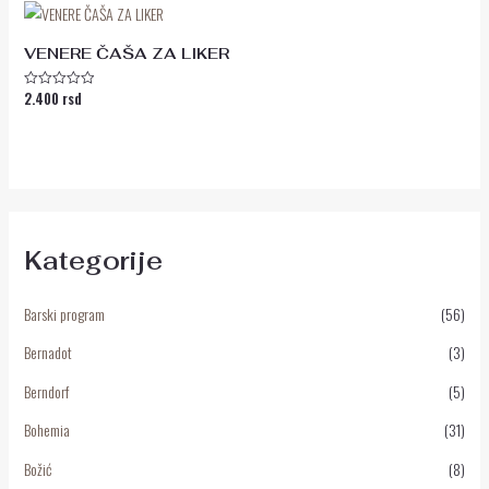
VENERE ČAŠA ZA LIKER
2.400
rsd
Ocenjeno
sa
0
od
5
Kategorije
Barski program
(56)
Bernadot
(3)
Berndorf
(5)
Bohemia
(31)
Božić
(8)