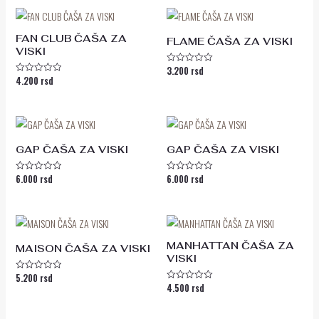
5
FAN CLUB ČAŠA ZA
FLAME ČAŠA ZA VISKI
VISKI
3.200
rsd
Ocenjeno
4.200
rsd
sa
Ocenjeno
0
sa
od
0
5
od
5
GAP ČAŠA ZA VISKI
GAP ČAŠA ZA VISKI
6.000
rsd
6.000
rsd
Ocenjeno
Ocenjeno
sa
sa
0
0
od
od
5
5
MANHATTAN ČAŠA ZA
MAISON ČAŠA ZA VISKI
VISKI
5.200
rsd
Ocenjeno
4.500
rsd
sa
Ocenjeno
0
sa
od
0
5
od