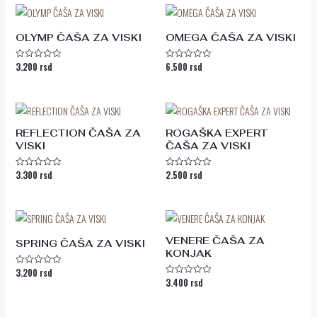
5
OLYMP ČAŠA ZA VISKI
OMEGA ČAŠA ZA VISKI
3.200
rsd
6.500
rsd
Ocenjeno
Ocenjeno
sa
sa
0
0
od
od
5
5
REFLECTION ČAŠA ZA
ROGAŠKA EXPERT
VISKI
ČAŠA ZA VISKI
3.300
rsd
2.500
rsd
Ocenjeno
Ocenjeno
sa
sa
0
0
od
od
5
5
VENERE ČAŠA ZA
SPRING ČAŠA ZA VISKI
KONJAK
3.200
rsd
Ocenjeno
3.400
rsd
sa
Ocenjeno
0
sa
od
0
5
od
5