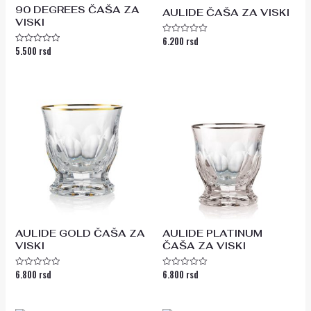
90 DEGREES ČAŠA ZA
AULIDE ČAŠA ZA VISKI
VISKI
6.200
rsd
Ocenjeno
5.500
rsd
sa
Ocenjeno
0
sa
od
0
5
od
5
AULIDE GOLD ČAŠA ZA
AULIDE PLATINUM
VISKI
ČAŠA ZA VISKI
6.800
rsd
6.800
rsd
Ocenjeno
Ocenjeno
sa
sa
0
0
od
od
5
5