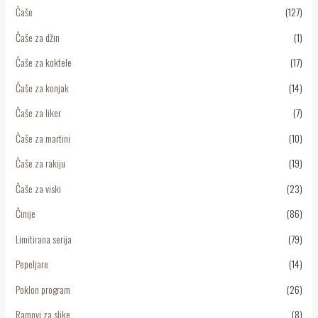
Čaše
(127)
Čaše za džin
(1)
Čaše za koktele
(17)
Čaše za konjak
(14)
Čaše za liker
(7)
Čaše za martini
(10)
Čaše za rakiju
(19)
Čaše za viski
(23)
Činije
(86)
Limitirana serija
(79)
Pepeljare
(14)
Poklon program
(26)
Ramovi za slike
(8)