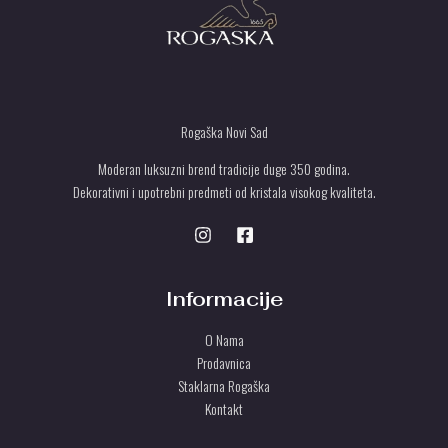
0
.
l
0
0
A
a
0
U
:
0
r
P
2
s
S
7
r
d
.
s
O
.
0
d
T
0
.
P
Rogaška Novi Sad
0
U
U
r
Moderan luksuzni brend tradicije duge 350 godina.
s
S
Dekorativni i upotrebni predmeti od kristala visokog kvaliteta.
d
.
T
U
Informacije
O Nama
Prodavnica
Staklarna Rogaška
Kontakt