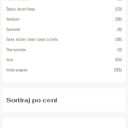
Šoljice, dezert činije
(23)
Svećnjaci
(36)
Swarovski
(9)
Tacne, etažeri, tanjiri, tanjiri za tortu
(26)
Thun porcelan
(3)
Vaze
(53)
Vinski program
(125)
Sortiraj po ceni