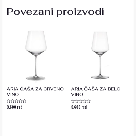
Povezani proizvodi
ARIA ČAŠA ZA CRVENO
ARIA ČAŠA ZA BELO
VINO
VINO
3.600
rsd
3.600
rsd
Ocenjeno
Ocenjeno
sa
sa
0
0
od
od
5
5