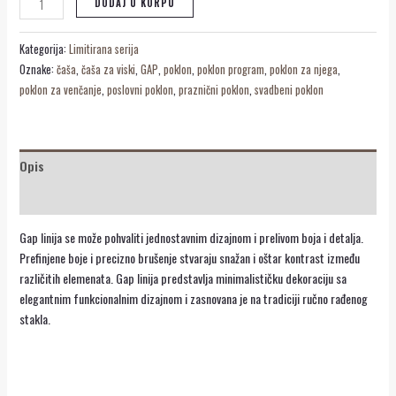
DODAJ U KORPU
Kategorija:
Limitirana serija
Oznake:
čaša
,
čaša za viski
,
GAP
,
poklon
,
poklon program
,
poklon za njega
,
poklon za venčanje
,
poslovni poklon
,
praznični poklon
,
svadbeni poklon
Opis
Recenzije (0)
Gap linija se može pohvaliti jednostavnim dizajnom i prelivom boja i detalja.
Prefinjene boje i precizno brušenje stvaraju snažan i oštar kontrast između
različitih elemenata. Gap linija predstavlja minimalističku dekoraciju sa
elegantnim funkcionalnim dizajnom i zasnovana je na tradiciji ručno rađenog
stakla.