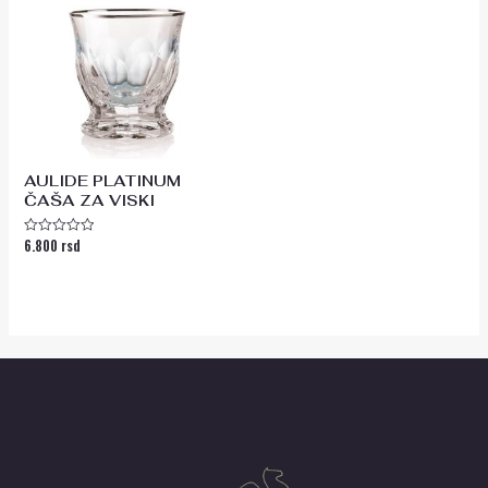
AULIDE PLATINUM
ČAŠA ZA VISKI
6.800
rsd
Ocenjeno
sa
0
od
5