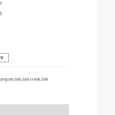
da
60
PU
i program
,
čaša
,
čaša za viski
,
čaše