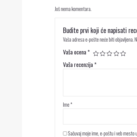
Još nema komentara.
Budite prvi koji će napisati r
Vaša adresa e-pošte neće biti objavljena.
N
Vaša ocena
*
Vaša recenzija
*
Ime
*
Sačuvaj moje ime, e-poštu i veb mesto