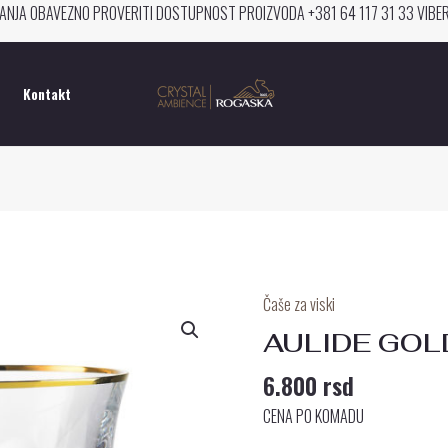
ANJA OBAVEZNO PROVERITI DOSTUPNOST PROIZVODA +381 64 117 31 33 VIB
Kontakt
Čaše za viski
AULIDE
GOLD
AULIDE GOL
ČAŠA
6.800
rsd
ZA
VISKI
CENA PO KOMADU
količina