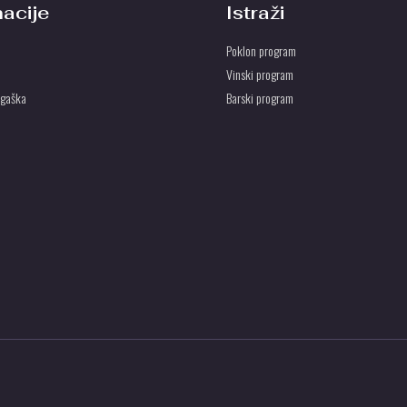
macije
Istraži
Poklon program
Vinski program
ogaška
Barski program