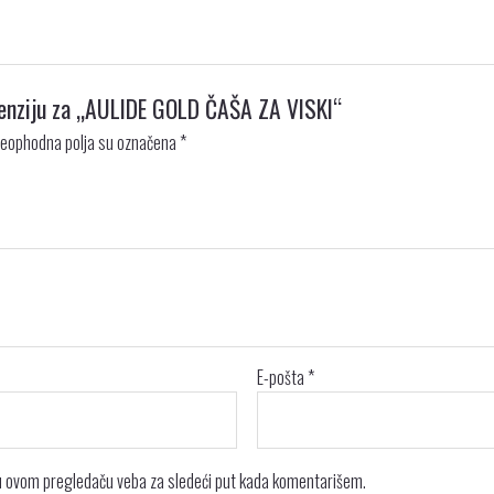
ecenziju za „AULIDE GOLD ČAŠA ZA VISKI“
eophodna polja su označena
*
E-pošta
*
 u ovom pregledaču veba za sledeći put kada komentarišem.