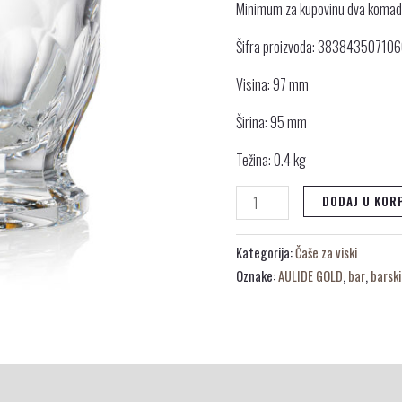
Minimum za kupovinu dva koma
Šifra proizvoda: 38384350710
Visina: 97 mm
Širina: 95 mm
Težina: 0.4 kg
DODAJ U KOR
Kategorija:
Čaše za viski
Oznake:
AULIDE GOLD
,
bar
,
barsk