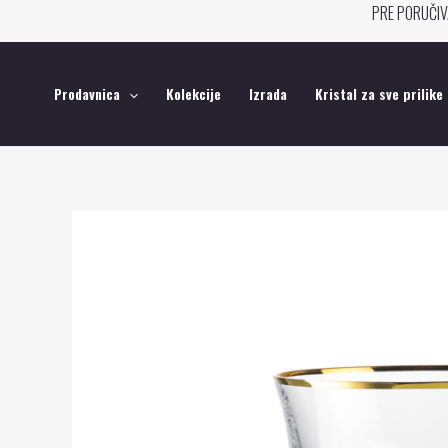
Pređi
PRE PORUČIV
na
sadržaj
Prodavnica
Kolekcije
Izrada
Kristal za sve prilike