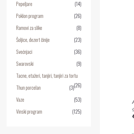
Pepeljare
(14)
0
o
5
Poklon program
(26)
Ramovi za slike
(8)
Šoljice, dezert činije
(23)
Svećnjaci
(36)
Swarovski
(9)
Tacne, etažeri, tanjiri, tanjiri za tortu
(26)
Thun porcelan
(3)
Vaze
(53)
Vinski program
(125)
O
0
o
5