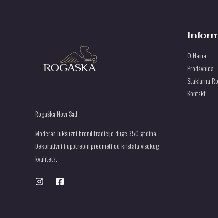
Infor
O Nama
Prodavnica
Staklarna R
Kontakt
Rogaška Novi Sad
Moderan luksuzni brend tradicije duge 350 godina.
Dekorativni i upotrebni predmeti od kristala visokog
kvaliteta.