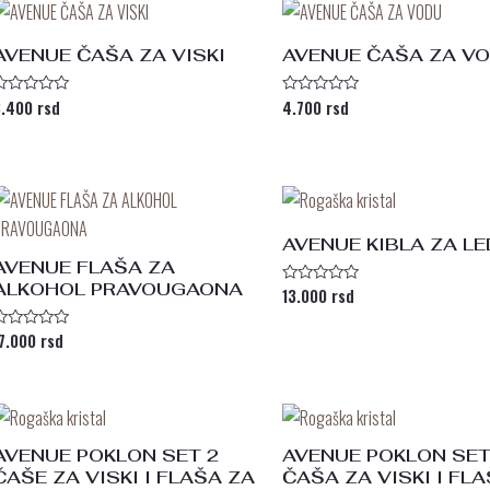
AVENUE ČAŠA ZA VISKI
AVENUE ČAŠA ZA V
3.400
rsd
4.700
rsd
cenjeno
Ocenjeno
sa
sa
0
d
od
5
AVENUE KIBLA ZA LE
AVENUE FLAŠA ZA
ALKOHOL PRAVOUGAONA
13.000
rsd
Ocenjeno
sa
0
od
17.000
rsd
cenjeno
5
sa
d
AVENUE POKLON SET 2
AVENUE POKLON SET
ČAŠE ZA VISKI I FLAŠA ZA
ČAŠA ZA VISKI I FL