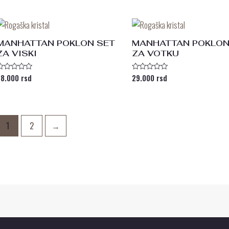
0
d
od
5
MANHATTAN POKLON SET
MANHATTAN POKLON
ZA VISKI
ZA VOTKU
28.000
rsd
29.000
rsd
cenjeno
Ocenjeno
sa
sa
0
d
od
5
1
2
→