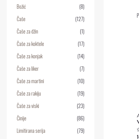
Božić
(8)
P
Čaše
(127)
Čaše za džin
(1)
Čaše za koktele
(17)
Čaše za konjak
(14)
Čaše za liker
(7)
Čaše za martini
(10)
Čaše za rakiju
(19)
Čaše za viski
(23)
Činije
(86)
Limitirana serija
(79)
O