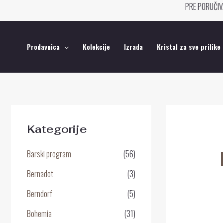
Pređi
PRE PORUČIV
na
sadržaj
Prodavnica
Kolekcije
Izrada
Kristal za sve prilike
Kategorije
Barski program
(56)
Bernadot
(3)
Berndorf
(5)
Bohemia
(31)