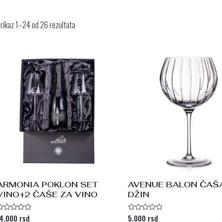
rikaz 1–24 od 26 rezultata
ARMONIA POKLON SET
AVENUE BALON ČAŠ
VINO+2 ČAŠE ZA VINO
DŽIN
14.000
rsd
5.000
rsd
cenjeno
Ocenjeno