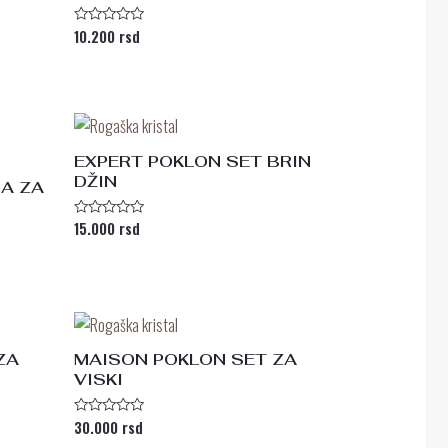
10.200
rsd
Ocenjeno
sa
0
od
5
EXPERT POKLON SET BRIN
DŽIN
A ZA
15.000
rsd
Ocenjeno
sa
0
od
5
ZA
MAISON POKLON SET ZA
VISKI
30.000
rsd
Ocenjeno
sa