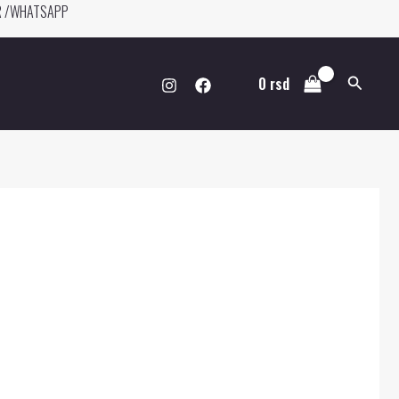
ER /WHATSAPP
Pretraga
0
rsd