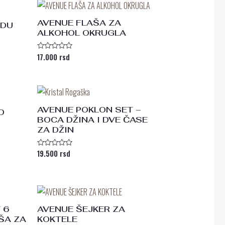
AVENUE FLAŠA ZA
ODU
ALKOHOL OKRUGLA
17.000
rsd
Ocenjeno
sa
0
od
5
AVENUE POKLON SET –
D
BOCA DŽINA I DVE ČASE
ZA DŽIN
19.500
rsd
Ocenjeno
sa
0
od
5
 6
AVENUE ŠEJKER ZA
AŠA ZA
KOKTELE