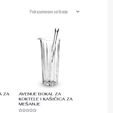
A ZA
AVENUE BOKAL ZA
KOKTELE I KAŠIČICA ZA
MEŠANJE