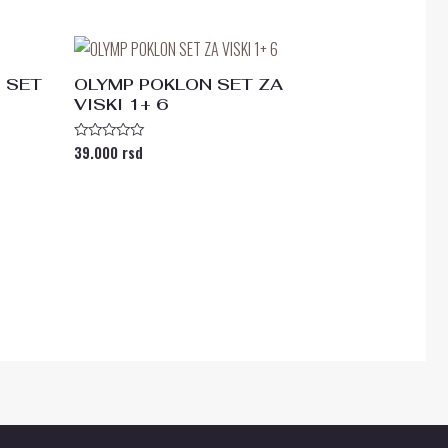
0
od
5
 SET
OLYMP POKLON SET ZA
VISKI 1+ 6
39.000
rsd
Ocenjeno
sa
0
od
5