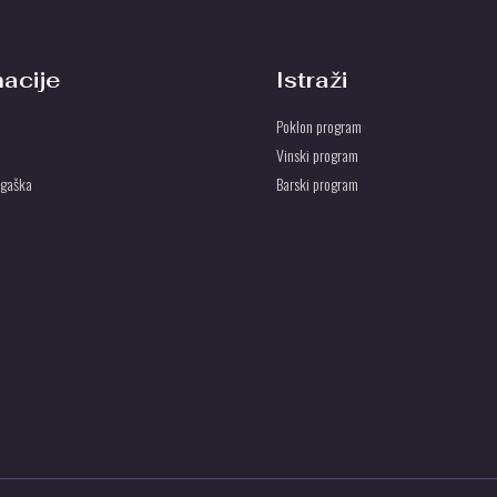
macije
Istraži
Poklon program
Vinski program
ogaška
Barski program