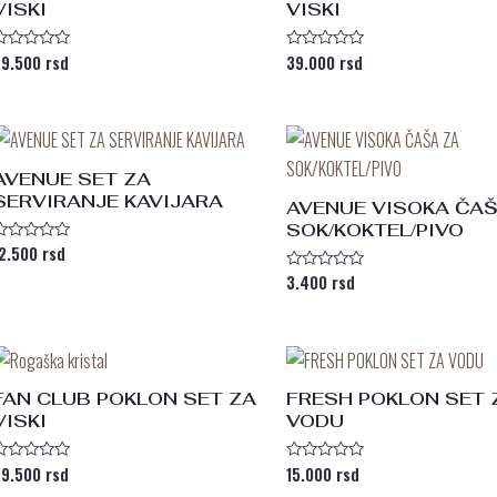
VISKI
VISKI
29.500
rsd
39.000
rsd
cenjeno
Ocenjeno
sa
sa
0
d
od
5
AVENUE SET ZA
SERVIRANJE KAVIJARA
AVENUE VISOKA ČAŠ
SOK/KOKTEL/PIVO
12.500
rsd
cenjeno
sa
3.400
rsd
Ocenjeno
d
sa
0
od
5
FAN CLUB POKLON SET ZA
FRESH POKLON SET 
VISKI
VODU
29.500
rsd
15.000
rsd
cenjeno
Ocenjeno
sa
sa