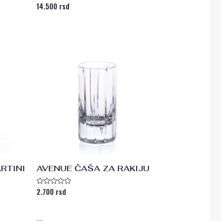
14.500
rsd
Ocenjeno
sa
0
od
5
RTINI
AVENUE ČAŠA ZA RAKIJU
2.700
rsd
Ocenjeno
sa
0
od
5