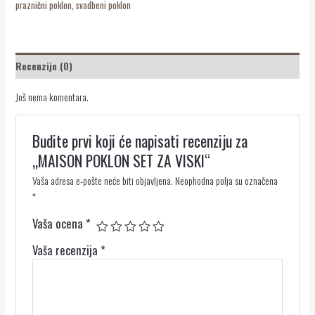
praznični poklon
,
svadbeni poklon
Recenzije (0)
Još nema komentara.
Budite prvi koji će napisati recenziju za
„MAISON POKLON SET ZA VISKI“
Vaša adresa e-pošte neće biti objavljena.
Neophodna polja su označena
*
Vaša ocena
*
Vaša recenzija
*