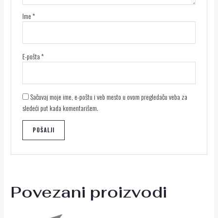
Ime
*
E-pošta
*
Sačuvaj moje ime, e-poštu i veb mesto u ovom pregledaču veba za
sledeći put kada komentarišem.
Povezani proizvodi