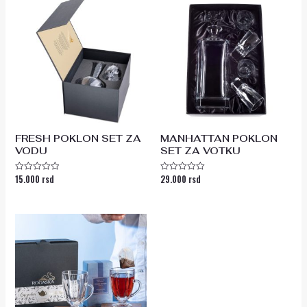
FRESH POKLON SET ZA
MANHATTAN POKLON
VODU
SET ZA VOTKU
15.000
rsd
29.000
rsd
Ocenjeno
Ocenjeno
sa
sa
0
0
od
od
5
5