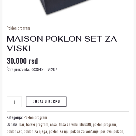
Poklon program
MAISON POKLON SET ZA
VISKI
30.000
rsd
Šifra proizvoda: 3838435074207
DODAJ U KORPU
Kategorija:
Poklon program
Oznake:
bar
,
barski program
,
čaša
,
flaša za viski
,
MAISON
,
poklon program
,
poklon set
,
poklon za njega
,
poklon za nju
,
poklon za venčanje
,
poslovni poklon
,