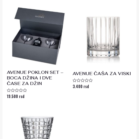
AVENUE POKLON SET –
AVENUE ČAŠA ZA VISKI
BOCA DŽINA I DVE
ČASE ZA DŽIN
3.400
rsd
Ocenjeno
sa
0
19.500
rsd
Ocenjeno
od
sa
5
0
od
5