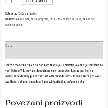
DODAJ U KORPU
Kategorija:
Čaše za martini
Oznake:
Avenue
,
bar
,
barski program
,
čaša
,
čaša za martini
,
čaše
,
poklon set
,
poslovni poklon
Opis
Recenzije (0)
Tražite moderan izgled sa dodirom tradicije? Kolekcija ‘Avenue’ je savršena za
vas!
Duboki V-krojevi na elegantnim, vanvremenskim komadima koji se
međusobno dopunjuju neće vas ostaviti ravnodušnima. Idealne su za poslovne i
svadbene poklone, a u njih se kunu svi ljubitelji istančanog duha.
Povezani proizvodi