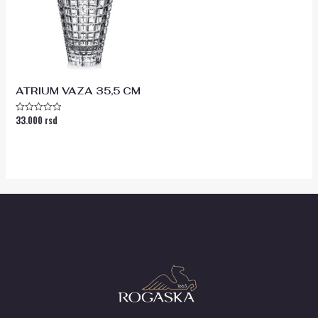
ATRIUM VAZA 35,5 CM
33.000
rsd
Ocenjeno
sa
0
od
5