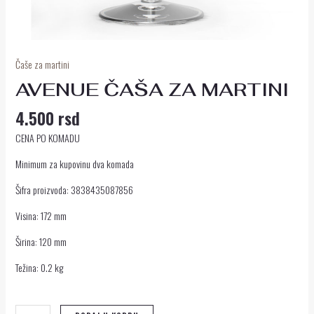
Čaše za martini
AVENUE ČAŠA ZA MARTINI
4.500
rsd
CENA PO KOMADU
Minimum za kupovinu dva komada
Šifra proizvoda: 3838435087856
Visina: 172 mm
Širina: 120 mm
Težina: 0.2 kg