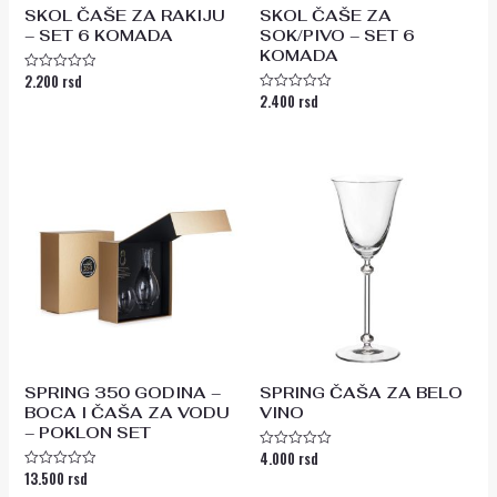
SKOL ČAŠE ZA RAKIJU
SKOL ČAŠE ZA
– SET 6 KOMADA
SOK/PIVO – SET 6
KOMADA
2.200
rsd
Ocenjeno
sa
2.400
rsd
Ocenjeno
0
sa
od
0
5
od
5
SPRING 350 GODINA –
SPRING ČAŠA ZA BELO
BOCA I ČAŠA ZA VODU
VINO
– POKLON SET
4.000
rsd
Ocenjeno
sa
13.500
rsd
Ocenjeno
0
sa