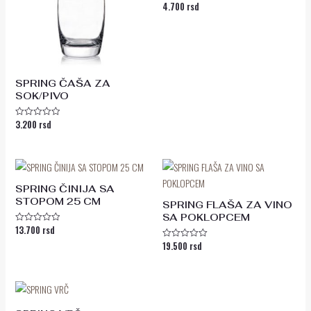
4.700
rsd
Ocenjeno
sa
0
od
5
SPRING ČAŠA ZA
SOK/PIVO
3.200
rsd
Ocenjeno
sa
0
od
5
SPRING ČINIJA SA
STOPOM 25 CM
SPRING FLAŠA ZA VINO
SA POKLOPCEM
13.700
rsd
Ocenjeno
sa
19.500
rsd
Ocenjeno
0
sa
od
0
5
od
5