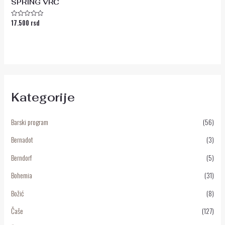
SPRING VRČ
17.500
rsd
Ocenjeno
sa
0
od
5
Kategorije
Barski program
(56)
Bernadot
(3)
Berndorf
(5)
Bohemia
(31)
Božić
(8)
Čaše
(127)