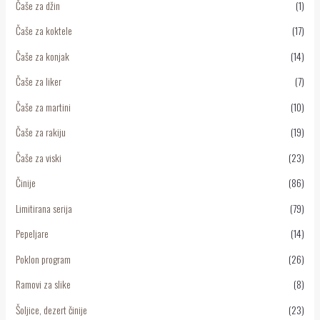
Čaše za džin
(1)
Čaše za koktele
(17)
Čaše za konjak
(14)
Čaše za liker
(7)
Čaše za martini
(10)
Čaše za rakiju
(19)
Čaše za viski
(23)
Činije
(86)
Limitirana serija
(79)
Pepeljare
(14)
Poklon program
(26)
Ramovi za slike
(8)
Šoljice, dezert činije
(23)