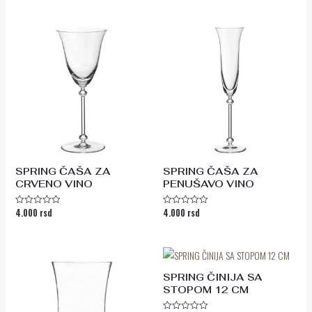
od
0
5
od
5
SPRING ČAŠA ZA
SPRING ČAŠA ZA
CRVENO VINO
PENUŠAVO VINO
4.000
rsd
4.000
rsd
Ocenjeno
Ocenjeno
sa
sa
0
0
od
od
5
5
SPRING ČINIJA SA
STOPOM 12 CM