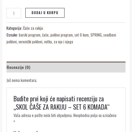
DODAJ U KORPU
Kategorija:
Čaše za rakiju
Oznake:
barski program
,
čaše
,
poklon program
,
set 6 kom
,
SPRING
,
svadbeni
pokloni
,
verenički pokloni
,
votka
,
za nju i njega
Recenzije (0)
Još nema komentara.
Budite prvi koji će napisati recenziju za
„SKOL ČAŠE ZA RAKIJU – SET 6 KOMADA“
Vaša adresa e-pošte neće biti objavljena.
Neophodna polja su označena
*