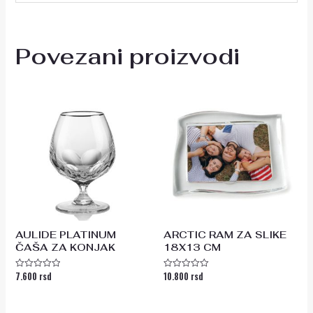
Povezani proizvodi
AULIDE PLATINUM
ARCTIC RAM ZA SLIKE
ČAŠA ZA KONJAK
18X13 CM
7.600
rsd
10.800
rsd
Ocenjeno
Ocenjeno
sa
sa
0
0
od
od
5
5