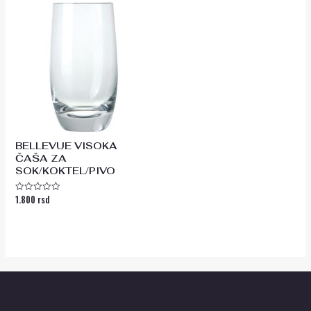
BELLEVUE VISOKA
ČAŠA ZA
SOK/KOKTEL/PIVO
1.800
rsd
Ocenjeno
sa
0
od
5