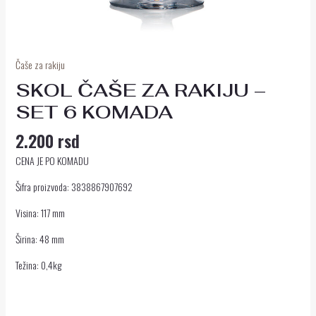
Čaše za rakiju
SKOL ČAŠE ZA RAKIJU –
SET 6 KOMADA
2.200
rsd
CENA JE PO KOMADU
Šifra proizvoda: 3838867907692
Visina: 117 mm
Širina: 48 mm
Težina: 0,4kg