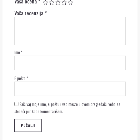
Vaša ocena
*
Vaša recenzija
*
Ime
*
E-pošta
*
Sačuvaj moje ime, e-poštu i veb mesto u ovom pregledaču veba za
sledeći put kada komentarišem.