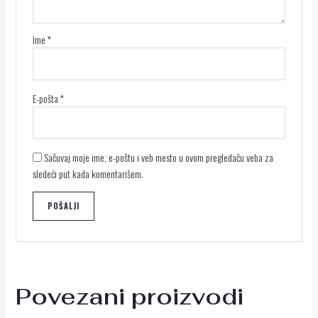
Ime
*
E-pošta
*
Sačuvaj moje ime, e-poštu i veb mesto u ovom pregledaču veba za
sledeći put kada komentarišem.
Povezani proizvodi