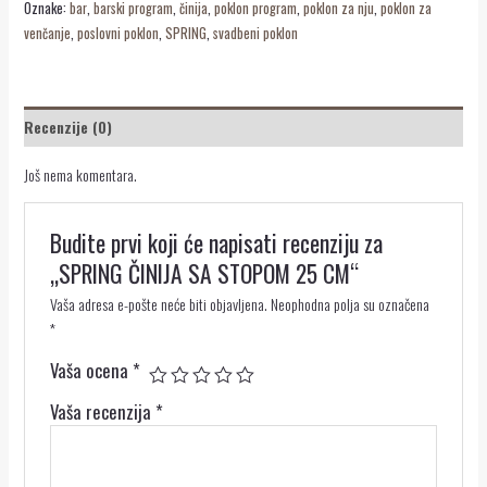
Oznake:
bar
,
barski program
,
činija
,
poklon program
,
poklon za nju
,
poklon za
venčanje
,
poslovni poklon
,
SPRING
,
svadbeni poklon
Recenzije (0)
Još nema komentara.
Budite prvi koji će napisati recenziju za
„SPRING ČINIJA SA STOPOM 25 CM“
Vaša adresa e-pošte neće biti objavljena.
Neophodna polja su označena
*
Vaša ocena
*
Vaša recenzija
*