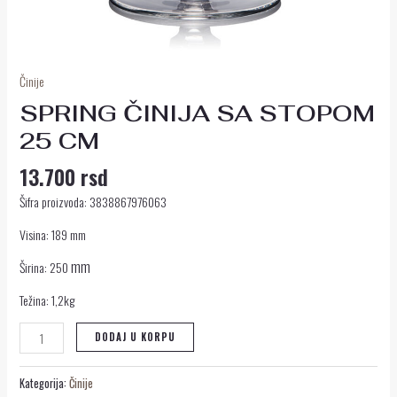
Činije
SPRING ČINIJA SA STOPOM
25 CM
13.700
rsd
Šifra proizvoda: 3838867976063
Visina: 189 mm
mm
Širina: 250
Težina: 1,2kg
DODAJ U KORPU
Kategorija:
Činije