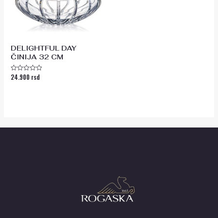
DELIGHTFUL DAY
ČINIJA 32 CM
24.900
rsd
Ocenjeno
sa
0
od
5