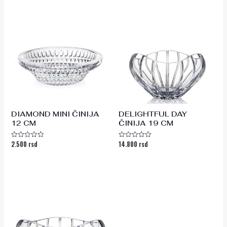
DIAMOND MINI ČINIJA
DELIGHTFUL DAY
12 CM
ČINIJA 19 CM
2.500
rsd
14.800
rsd
Ocenjeno
Ocenjeno
sa
sa
0
0
od
od
5
5