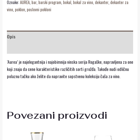
Oznake:
AUREA
,
bar
,
barski program
,
bokal
,
bokal za vino
,
dekanter
,
dekanter za
vino
,
poklon
,
poslovni pokloni
Opis
Recenzije (0)
‘Aurea’ je najelegantnija i najobimnija vinska serija Rogaške, napravljena za one
koji znaju da cene karakteristike različitih sorti grožđa. Takođe nudi odličnu
polaznu tačku ako želite da napravite sopstvenu kolekciju čaša za vino.
Povezani proizvodi