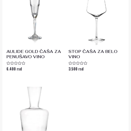
AULIDE GOLD ČAŠA ZA
STOP ČAŠA ZA BELO
PENUŠAVO VINO
VINO
6.400
rsd
3.500
rsd
Ocenjeno
Ocenjeno
sa
sa
0
0
od
od
5
5