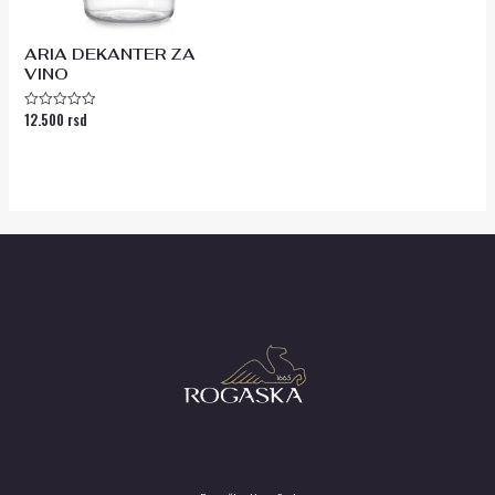
ARIA DEKANTER ZA
VINO
12.500
rsd
Ocenjeno
sa
0
od
5