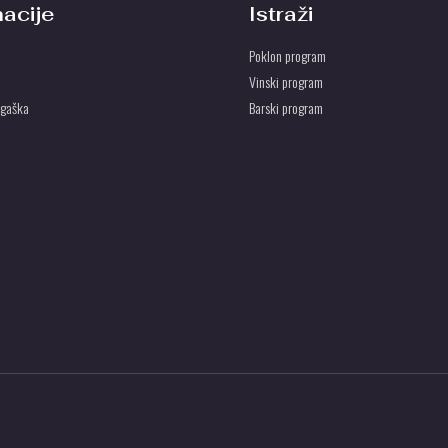
macije
Istraži
Poklon program
Vinski program
ogaška
Barski program