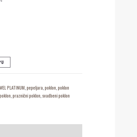
PU
WEL PLATINUM
,
pepeljara
,
poklon
,
poklon
 poklon
,
praznični poklon
,
svadbeni poklon