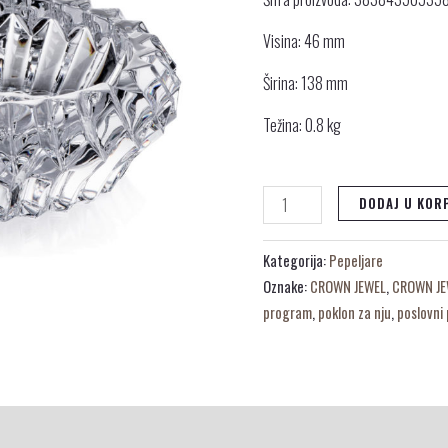
količina
Visina: 46 mm
Širina: 138 mm
Težina: 0.8 kg
DODAJ U KOR
Kategorija:
Pepeljare
Oznake:
CROWN JEWEL
,
CROWN JE
program
,
poklon za nju
,
poslovni