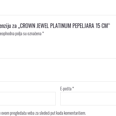
 recenziju za „CROWN JEWEL PLATINUM PEPELJARA 15 CM“
eophodna polja su označena
*
E-pošta
*
 u ovom pregledaču veba za sledeći put kada komentarišem.