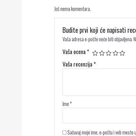
Još nema komentara.
Budite prvi koji će napisati
Vaša adresa e-pošte neće biti objavljena.
N
Vaša ocena
*
Vaša recenzija
*
Ime
*
Sačuvaj moje ime, e-poštu i veb mesto