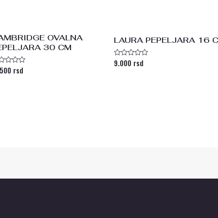
AMBRIDGE OVALNA
LAURA PEPELJARA 16 
EPELJARA 30 CM
9.000
rsd
Ocenjeno
sa
.500
rsd
enjeno
0
a
od
5