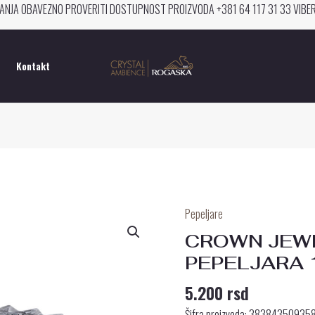
ANJA OBAVEZNO PROVERITI DOSTUPNOST PROIZVODA +381 64 117 31 33 VIB
Kontakt
Pepeljare
CROWN
JEWEL
CROWN JEW
PLATINUM
PEPELJARA 
PEPELJARA
5.200
rsd
15
CM
Šifra proizvoda: 38384350935