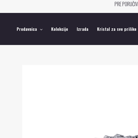
Pređi
PRE PORUČIV
na
sadržaj
Prodavnica
Kolekcije
Izrada
Kristal za sve prilike