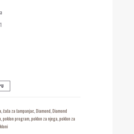
da
91
PU
a
,
čaša za šampanjac
,
Diamond
,
Diamond
n
,
poklon program
,
poklon za njega
,
poklon za
kloni