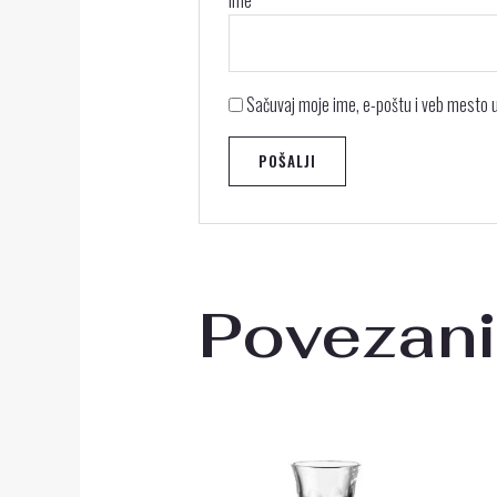
Ime
*
Sačuvaj moje ime, e-poštu i veb mesto
Povezani