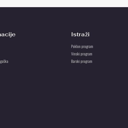
macije
Istraži
Poklon program
Vinski program
ogaška
Barski program