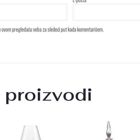
E-pošta
*
 u ovom pregledaču veba za sledeći put kada komentarišem.
 proizvodi