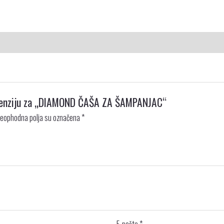
 recenziju za „DIAMOND ČAŠA ZA ŠAMPANJAC“
eophodna polja su označena
*