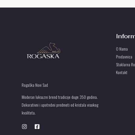
Infor
O Nama
Prodavnica
Staklarna R
Kontakt
Rogaška Novi Sad
Moderan luksuzni brend tradicije duge 350 godina.
Dekorativni i upotrebni predmeti od kristala visokog
kvaliteta.