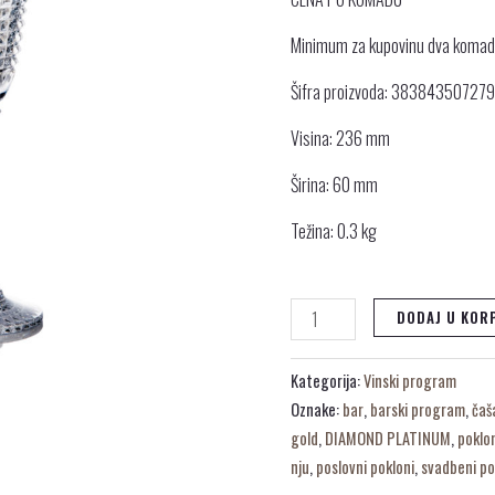
Minimum za kupovinu dva koma
Šifra proizvoda: 38384350727
Visina: 236 mm
Širina: 60 mm
Težina: 0.3 kg
DODAJ U KOR
Kategorija:
Vinski program
Oznake:
bar
,
barski program
,
čaš
gold
,
DIAMOND PLATINUM
,
poklo
nju
,
poslovni pokloni
,
svadbeni po