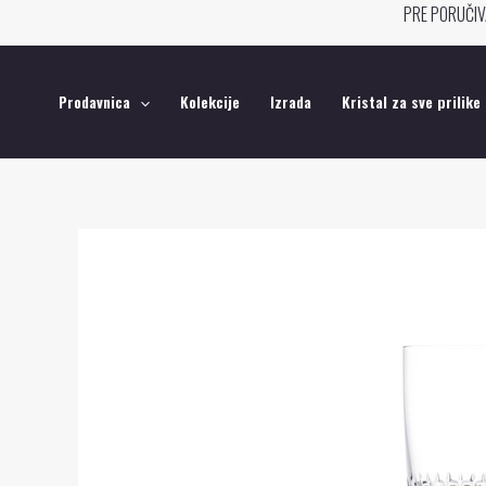
Pređi
PRE PORUČIV
na
sadržaj
Prodavnica
Kolekcije
Izrada
Kristal za sve prilike