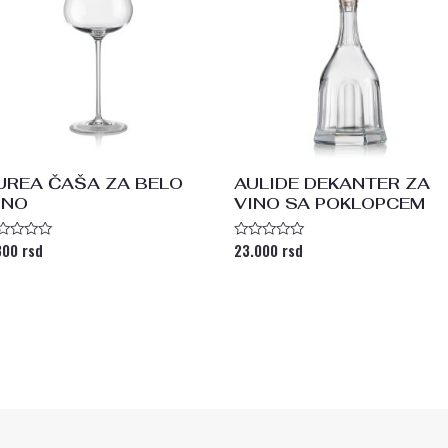
UREA ČAŠA ZA BELO
AULIDE DEKANTER ZA
INO
VINO SA POKLOPCEM
800
rsd
23.000
rsd
enjeno
Ocenjeno
a
sa
0
od
5