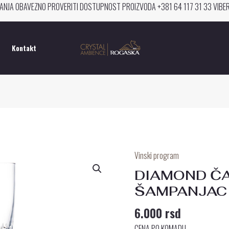
ANJA OBAVEZNO PROVERITI DOSTUPNOST PROIZVODA +381 64 117 31 33 VIB
Kontakt
Vinski program
DIAMOND
ČAŠA
DIAMOND Č
ZA
ŠAMPANJAC
ŠAMPANJAC
6.000
rsd
količina
CENA PO KOMADU