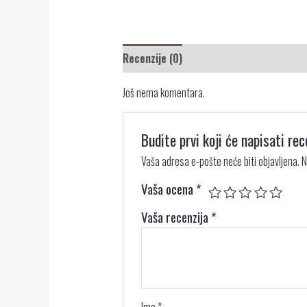
Recenzije (0)
Još nema komentara.
Budite prvi koji će napisati
Vaša adresa e-pošte neće biti objavljena.
N
Vaša ocena
*
Vaša recenzija
*