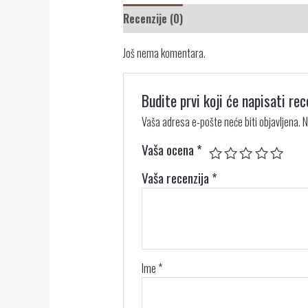
Recenzije (0)
Još nema komentara.
Budite prvi koji će napisati 
Vaša adresa e-pošte neće biti objavljena.
N
Vaša ocena
*
Vaša recenzija
*
Ime
*