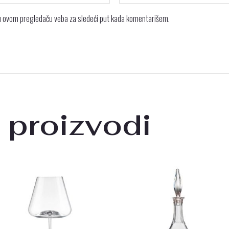
 u ovom pregledaču veba za sledeći put kada komentarišem.
 proizvodi