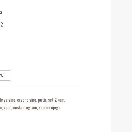
da
42
PU
še za vino
,
crveno vino
,
putir
,
set 2 kom
,
ni
,
vino
,
vinski program
,
za nju i njega