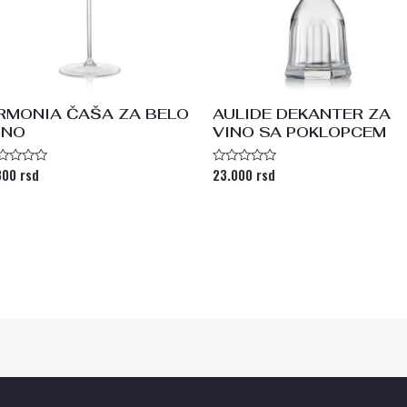
RMONIA ČAŠA ZA BELO
AULIDE DEKANTER ZA
INO
VINO SA POKLOPCEM
800
rsd
23.000
rsd
enjeno
Ocenjeno
a
sa
0
od
5