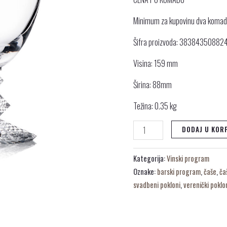
Minimum za kupovinu dva koma
Šifra proizvoda: 38384350882
Visina: 159 mm
Širina: 88mm
Težina: 0.35 kg
DODAJ U KOR
Kategorija:
Vinski program
Oznake:
barski program
,
čaše
,
ča
svadbeni pokloni
,
verenički poklo