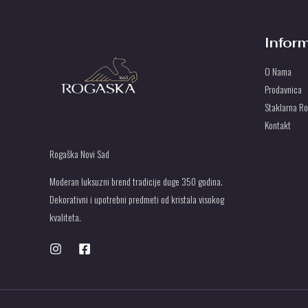
Infor
O Nama
Prodavnica
Staklarna R
Kontakt
Rogaška Novi Sad
Moderan luksuzni brend tradicije duge 350 godina.
Dekorativni i upotrebni predmeti od kristala visokog
kvaliteta.