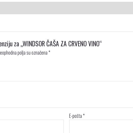
recenziju za „WINDSOR ČAŠA ZA CRVENO VINO“
eophodna polja su označena
*
E-pošta
*