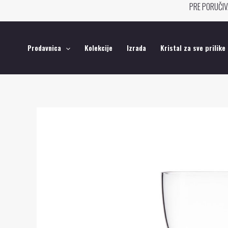
Pređi
PRE PORUČIV
na
sadržaj
Prodavnica
Kolekcije
Izrada
Kristal za sve prilike