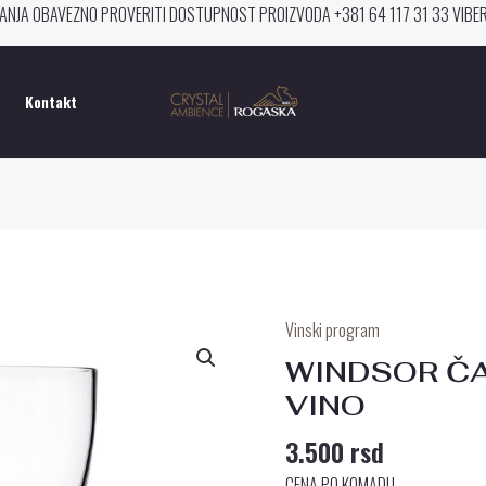
ANJA OBAVEZNO PROVERITI DOSTUPNOST PROIZVODA +381 64 117 31 33 VIB
Kontakt
Vinski program
WINDSOR
ČAŠA
WINDSOR Č
ZA
VINO
CRVENO
3.500
rsd
VINO
količina
CENA PO KOMADU