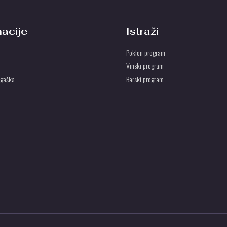
macije
Istraži
Poklon program
Vinski program
ogaška
Barski program