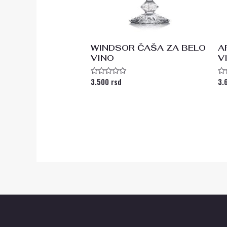
WINDSOR ČAŠA ZA BELO
A
VINO
V
3.500
rsd
3.
Ocenjeno
Oc
sa
s
0
0
od
od
5
5