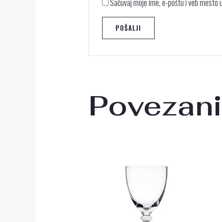
Sačuvaj moje ime, e-poštu i veb mesto
Povezani