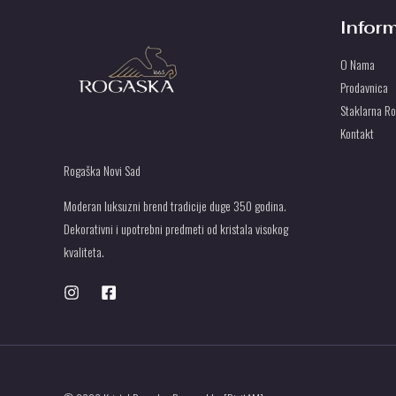
Infor
O Nama
Prodavnica
Staklarna R
Kontakt
Rogaška Novi Sad
Moderan luksuzni brend tradicije duge 350 godina.
Dekorativni i upotrebni predmeti od kristala visokog
kvaliteta.