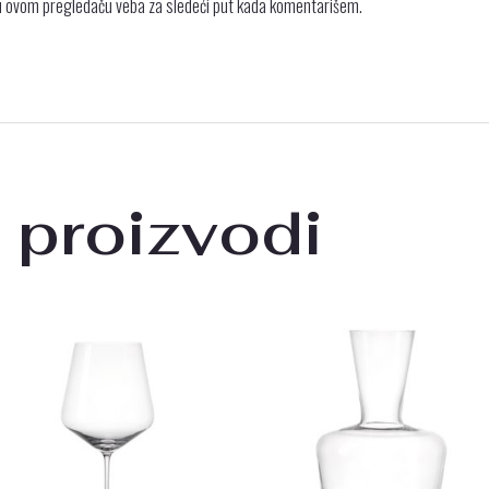
 u ovom pregledaču veba za sledeći put kada komentarišem.
 proizvodi