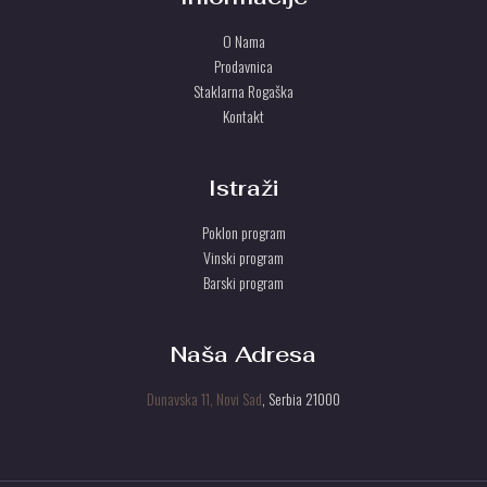
O Nama
Prodavnica
Staklarna Rogaška
Kontakt
Istraži
Poklon program
Vinski program
Barski program
Naša Adresa
Dunavska 11, Novi Sad
, Serbia 21000