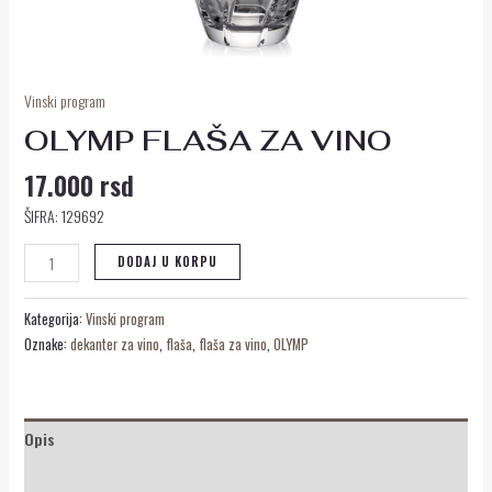
Vinski program
OLYMP FLAŠA ZA VINO
17.000
rsd
ŠIFRA: 129692
DODAJ U KORPU
Kategorija:
Vinski program
Oznake:
dekanter za vino
,
flaša
,
flaša za vino
,
OLYMP
Opis
Recenzije (0)