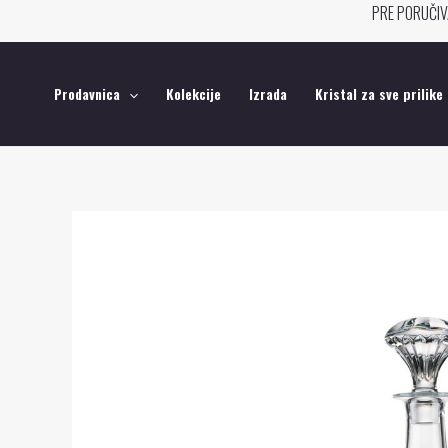
Pređi
PRE PORUČIV
na
sadržaj
Prodavnica
Kolekcije
Izrada
Kristal za sve prilike