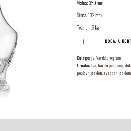
Visina: 350 mm
Širina: 132 mm
Težina: 1.5 kg
DODAJ U KOR
Kategorija:
Vinski program
Oznake:
bar
,
barski program
,
dek
poslovni poklon
,
svadbeni poklon