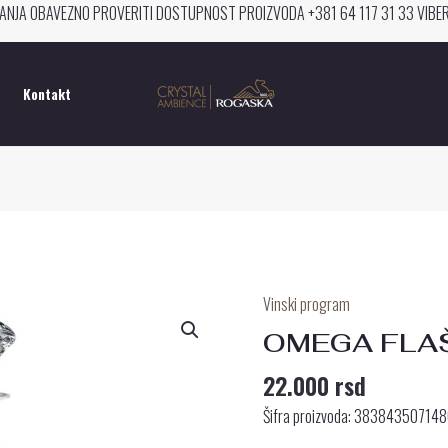
ANJA OBAVEZNO PROVERITI DOSTUPNOST PROIZVODA +381 64 117 31 33 VIB
Kontakt
Vinski program
OMEGA
FLAŠA
OMEGA FLAŠ
ZA
22.000
rsd
VINO
količina
Šifra proizvoda: 38384350714