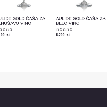
ULIDE GOLD ČAŠA ZA
AULIDE GOLD ČAŠA ZA
ENUŠAVO VINO
BELO VINO
400
rsd
6.200
rsd
enjeno
Ocenjeno
a
sa
0
od
5