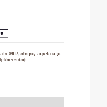
PU
anter
,
OMEGA
,
poklon program
,
poklon za nju
,
đpoklon za venčanje