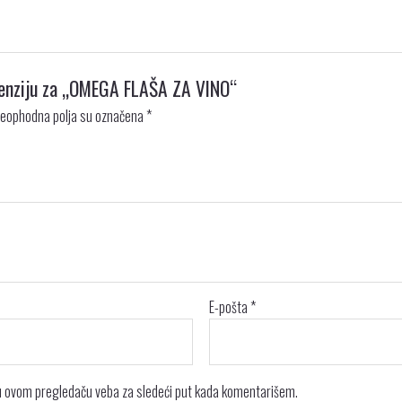
ecenziju za „OMEGA FLAŠA ZA VINO“
eophodna polja su označena
*
E-pošta
*
 u ovom pregledaču veba za sledeći put kada komentarišem.