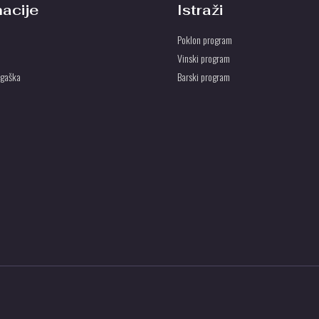
macije
Istraži
Poklon program
Vinski program
ogaška
Barski program