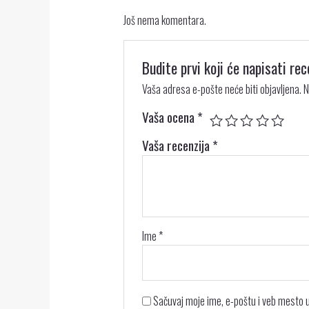
Još nema komentara.
Budite prvi koji će napisati r
Vaša adresa e-pošte neće biti objavljena.
N
Vaša ocena
*
Vaša recenzija
*
Ime
*
Sačuvaj moje ime, e-poštu i veb mesto