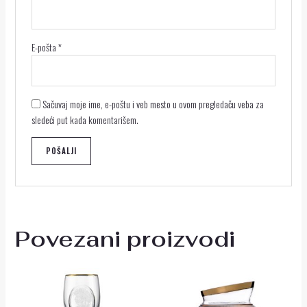
E-pošta
*
Sačuvaj moje ime, e-poštu i veb mesto u ovom pregledaču veba za
sledeći put kada komentarišem.
Povezani proizvodi