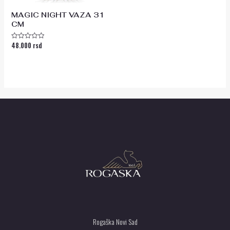
MAGIC NIGHT VAZA 31
CM
48.000
rsd
Ocenjeno
sa
0
od
5
Rogaška Novi Sad