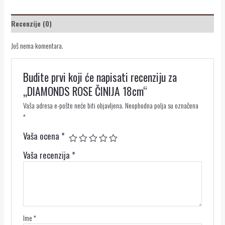
Recenzije (0)
Još nema komentara.
Budite prvi koji će napisati recenziju za
„DIAMONDS ROSE ČINIJA 18cm“
Vaša adresa e-pošte neće biti objavljena.
Neophodna polja su označena
*
Vaša ocena
*
Vaša recenzija
*
Ime
*