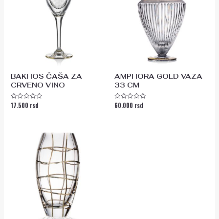
BAKHOS ČAŠA ZA
AMPHORA GOLD VAZA
CRVENO VINO
33 CM
17.500
rsd
60.000
rsd
Ocenjeno
Ocenjeno
sa
sa
0
0
od
od
5
5